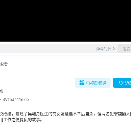
自动
倍速
弹幕礼仪
发送
一起看
电视剧
频道
追
追剧
·
BV1hJ411e7rx
说改编，讲述了吴啸舟医生的前女友遭遇不幸后自杀，但两名犯罪嫌疑人
用工作之便复仇的故事。