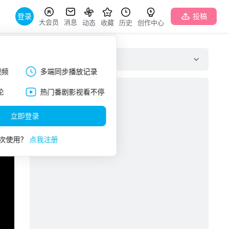
登录
投稿
大会员
消息
动态
收藏
历史
创作中心
弹幕列表
视频
多端同步播放记录
论
热门番剧影视看不停
立即登录
次使用？
点我注册