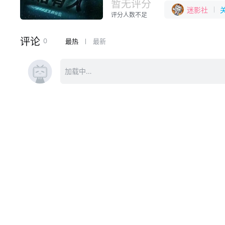
暂无评分
迷影社
评分人数不足