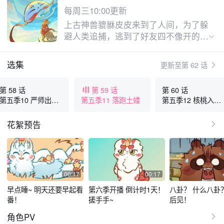
每周三10:00更新
上古神兽貔貅皮皮来到了人间，为了躲
避人类追捕，逃到了好友四不像开的专
门帮助神兽的鹿人店，并结识了一群来
自四面八方，性格各异的神兽，开始了
选集
更新至第 62 话
远离人烟，轻松惬意的日常。
第 58 话
第 59 话
第 60 话
第五季10 严师出高
第五季11 落跑土蝼
第五季12 核桃入梦
徒
来
花絮预告
00:17
00:17
早点睡~ 明天还要早起看
第六季开播 倒计时1天！
八卦？ 什么八卦？
番！
搓手手~
后见！
角色PV