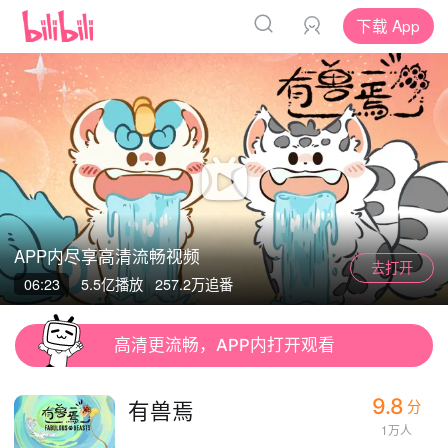
下载 App
APP内尽享高清流畅视频
去打开
App
App
06:23
5.5亿
播放
257.2万追番
清晰度
高清更流畅，APP内打开观看
9.8
有兽焉
分
1万人