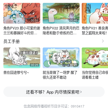
00:31
00:40
角色PV23 胆小可爱的谢
角色PV22 清风霁月的巴
角色PV21 善良
兰兰和暴躁好斗的穷大
陵君和勤于修炼的巴狗
慧之狐翔太来啦
长来啦！
蛋来啦！
员工手册
00:25
00:21
兽在囧途惨兮兮~
就当是做了一场梦 醒了
当你觉得自己命
很久还是不敢动
请看看土蝼
还看不够？App 内尽情探索吧
信息网络传播视听节目许可证：0910417