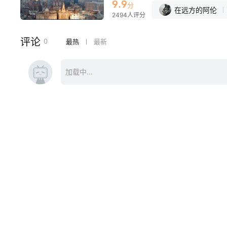
9.9
分
在远方的阿伦
2494人评分