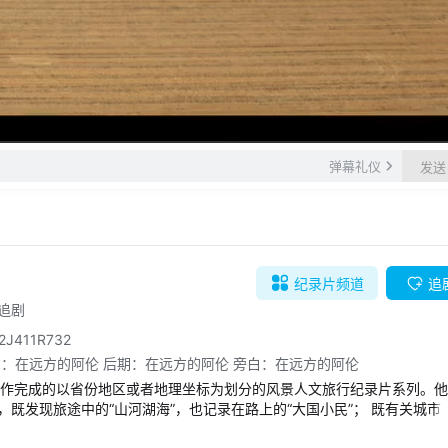
自动
倍速
弹幕礼仪
发送
纪录片
频道
追
万追剧
2J411R732
剧：在远方的阿伦 后期：在远方的阿伦 旁白：在远方的阿伦
制作完成的以省份地区或者地理坐标为划分的风景人文旅行纪录片系列。
既发现旅途中的“山河湖海”，也记录在路上的“大国小民”； 既有关城市