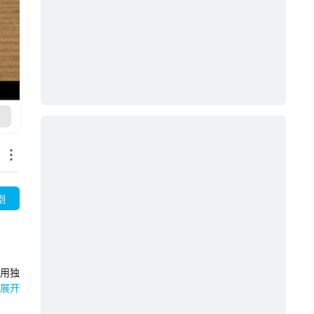
剧
他用独
、村
展开