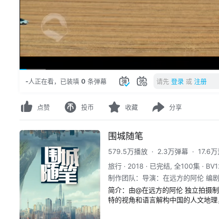
00:27
/
27:32
-
人正在看
，
已装填
0
条弹幕
请先
登录
或
注册
点赞
投币
收藏
分享
围城随笔
579.5万播放
·
2.3万弹幕
·
17.6
旅行
·
2018
·
已完结, 全100集
·
BV1
制作团队
：
导演：在远方的阿伦 编
简介：
由@在远方的阿伦 独立拍摄
特的视角和语言解构中国的人文地理，