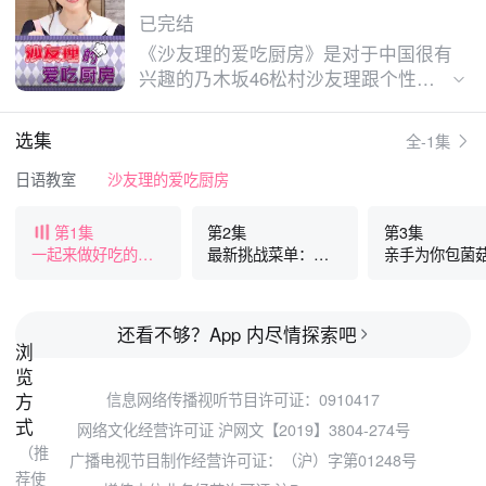
已完结
《沙友理的爱吃厨房》是对于中国很有
兴趣的乃木坂46松村沙友理跟个性洋
溢的4期生，透过中国菜学习中文的独
特料理节目。乃木坂里面喜欢"美食"的
选集
全-1集
松村沙友理，现在也非常想了解中国流
行事物，跟着可爱的後辈4期生们一起
日语教室
沙友理的爱吃厨房
挑战中国菜！到底松村沙友理对於做菜
的能力怎么样呢？从为人所知的中国菜
第1集
第2集
第3集
到第一次看到的料理，会出现什么菜
一起来做好吃的上
最新挑战菜单：红
亲手为你包菌
呢？到收录之前都不知道！而且与做菜
海菜饭
烧肉
饺
一起学习的中文，难度更是高了！到底
能不能学好呢？
还看不够？App 内尽情探索吧
浏
览
方
信息网络传播视听节目许可证：0910417
式
网络文化经营许可证 沪网文【2019】3804-274号
（推
广播电视节目制作经营许可证：（沪）字第01248号
荐使