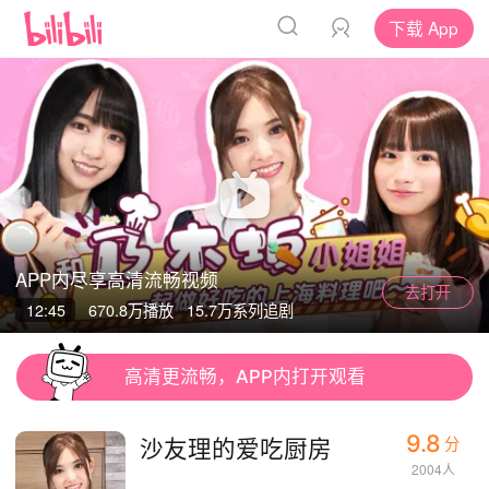
下载 App
APP内尽享高清流畅视频
去打开
App
App
12:45
670.8万
播放
15.7万系列追剧
清晰度
高清更流畅，APP内打开观看
9.8
沙友理的爱吃厨房
分
2004人