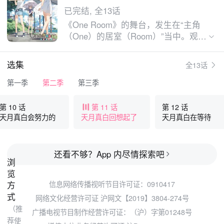
已完结, 全13话
《One Room》的舞台，发生在“主角
（One）的居室（Room）”当中。观众
们将会跟三位少女轮番邂逅，并跟三位
少女展开一段以主角的居室为中心的故
选集
全13话
事。
第一季
第二季
第三季
第 10 话
第 11 话
第 12 话
天月真白会努力的
天月真白回想起了
天月真白在等待
还看不够？App 内尽情探索吧
浏
览
方
信息网络传播视听节目许可证：0910417
式
网络文化经营许可证 沪网文【2019】3804-274号
（推
广播电视节目制作经营许可证：（沪）字第01248号
荐使