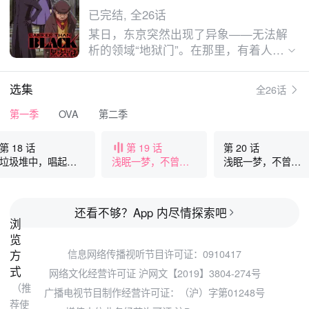
已完结, 全26话
某日，东京突然出现了异象——无法解
析的领域“地狱门”。在那里，有着人们
从未见过并持有着超能力的来访者。人
们称这些来访者为“契约者”，他们有的
选集
全26话
失去心智，甚至会残酷地杀害人类……
“契约者”们来到东京，究竟意欲何为？
第一季
OVA
第二季
第 18 话
第 19 话
第 20 话
垃圾堆中，唱起情
浅眠一梦，不曾醉
浅眠一梦，不曾醉
歌…（下集）
酒…（上集）
酒…（下集）
还看不够？App 内尽情探索吧
浏
览
方
信息网络传播视听节目许可证：0910417
式
网络文化经营许可证 沪网文【2019】3804-274号
（推
广播电视节目制作经营许可证：（沪）字第01248号
荐使