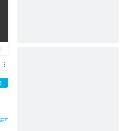
剧
黑妹
展开
生活