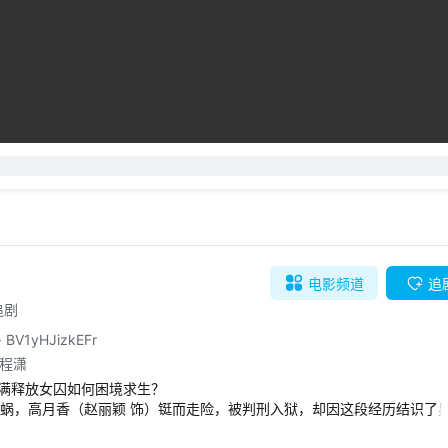
自动
倍速
弹幕礼仪
发送
电影
频道
追
追剧
·
BV1yHJizkEFr
 程潇
满释放女囚如何困境求生？

耳蜗，高月香（赵丽颖 饰）铤而走险，被判刑入狱，却因这段经历结识了
胡萍（王菊 饰）、郭爱美（程潇 饰）。她们虽然性格不同，但却都有“和