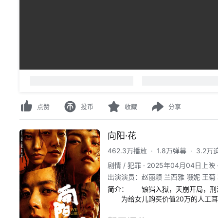
00:00
/
00:00
-
人正在看
，
已装填
0
条弹幕
请先
登录
或
注册
点赞
投币
收藏
分享
向阳·花
462.3万播放
·
1.8万弹幕
·
3.2万
剧情 / 犯罪
·
2025年04月04日上映
出演演员
：
赵丽颖 兰西雅 啜妮 王菊
简介：
　　锒铛入狱，天崩开局，刑
　　为给女儿购买价值20万的人工
（兰西雅 饰）、邓虹（啜妮 饰）、