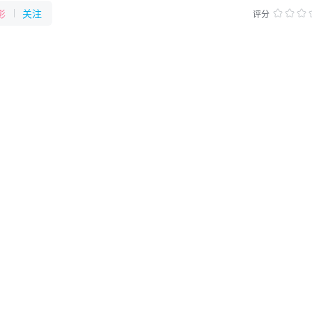
她们，面对命运挑战一路为彼此撑腰，向阳而生。
影
关注
评分