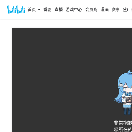
首页
番剧
直播
游戏中心
会员购
漫画
赛事
网络状况
a2a121703b5
非常抱
您所在