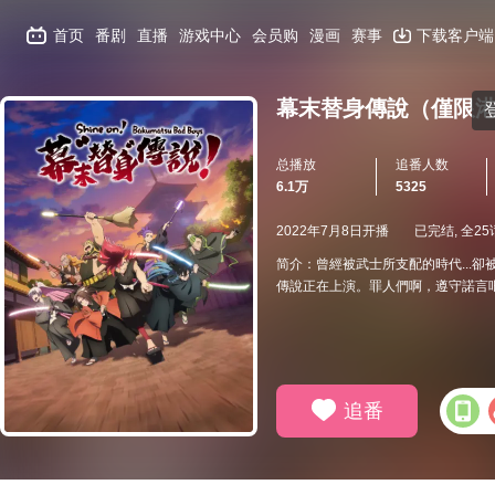
首页
番剧
直播
游戏中心
会员购
漫画
赛事
下载客户端
幕末替身傳說（僅限
总播放
追番人数
6.1万
5325
2022年7月8日开播
已完结, 全25
简介：曾經被武士所支配的時代...
傳說正在上演。罪人們啊，遵守諾言
追番