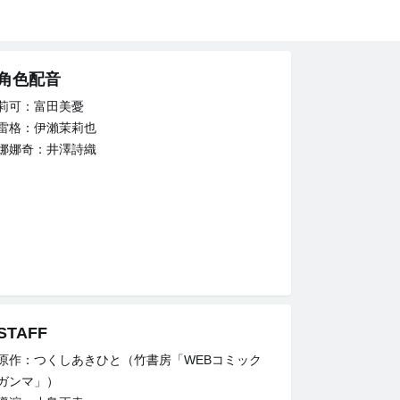
角色配音
莉可：富田美憂
雷格：伊瀨茉莉也
娜娜奇：井澤詩織
STAFF
原作：つくしあきひと（竹書房「WEBコミック
ガンマ」）