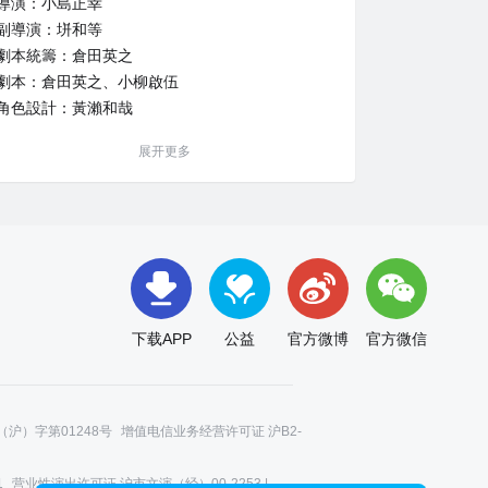
導演：小島正幸
副導演：垪和等
劇本統籌：倉田英之
劇本：倉田英之、小柳啟伍
角色設計：黃瀨和哉
生物設計：吉成鋼
展开更多
道具設計：高倉武史
美術導演：増山修
美術設定：西俊樹
色彩設計：山下宮緒
攝影導演：江間常高（T2 studio）
編輯：黒澤雅之
音響導演：山田陽
下载APP
公益
官方微博
官方微信
音樂：Kevin Penkin
音樂製作：IRMA LA DOUCE
音樂製作協力：KADOKAWA
動畫製作：Kinema Citrus
沪）字第01248号
增值电信业务经营许可证 沪B2-
1
营业性演出许可证 沪市文演（经）00-2253 |