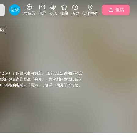
登录
投稿
大会员
消息
动态
收藏
历史
创作中心
画改
アビス）」的巨大縱向洞窟。由於其無法得知的深度
兒院的探窟家見習生「莉可」，對深淵的憧憬比任何
少年外貌的機械人「雷格」，於是一同展開了冒險。