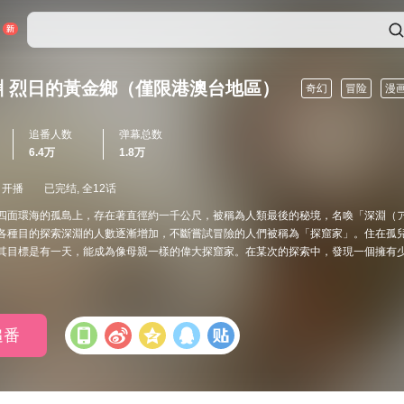
淵 烈日的黃金鄉（僅限港澳台地區）
奇幻
冒险
漫
追番人数
弹幕总数
6.4万
1.8万
日开播
已完结, 全12话
四面環海的孤島上，存在著直徑約一千公尺，被稱為人類最後的秘境，名喚「深淵（
各種目的探索深淵的人數逐漸增加，不斷嘗試冒險的人們被稱為「探窟家」。住在孤
其目標是有一天，能成為像母親一樣的偉大探窟家。在某次的探索中，發現一個擁有
追番