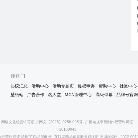
传送门
协议汇总
活动中心
活动专题页
侵权申诉
帮助中心
社区中心
壁纸站
广告合作
名人堂
MCN管理中心
高级弹幕
品牌号官网
网络文化经营许可证 沪网文【2025】0258-085号
广播电视节目制作经营许可证：（
20100043
经营许可证 沪批字第U6699 号
互联网药品信息服务资格证 沪-非经营性-2022-001