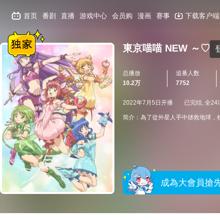
首页
番剧
直播
游戏中心
会员购
漫画
赛事
下载客户端
東京喵喵 NEW ～♡
总播放
追番人数
10.2万
7752
2022年7月5日开播
已完结, 全24
简介：為了從外星人手中拯救地球，
成為大會員搶