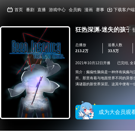
首页
番剧
直播
游戏中心
会员购
漫画
赛事
下载客户端
狂热深渊-迷失的孩子
总播放
追番人数
213.2万
33.5万
2021年10月12日开播
已完结, 全
简介：癫痫性脑病是一种伴有疯癫与
所。那里有着与地面世界不同的异形
满谜题的新世界深层。这其中便有一
成为大会员观