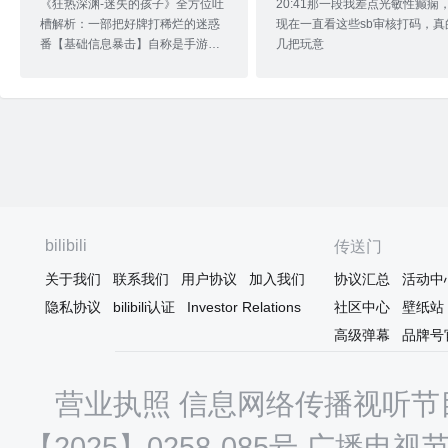
《狂热深渊-迷失的孩子》全方位吐
20:41那一段我差点光敏性癫痫
槽解析：一部把好牌打稀烂的迷惑
现在一直看这些sb审核打码，真
番【基础信息暴击】自称是手游宣
几把玩意
传动画，结果和《宿命回响》组成
了“动画劝退双煞”。核心设定明明是
南极地下异世界+神秘昏睡症，本可
以拍成《来自深渊》的暗黑科幻
风，最后却活生生变成《打怪不如
谈恋爱》的迷惑现场。编剧用脚写
剧本，导演用PPT做打戏，反派台
词像是从AI生成器里随机抓取的，
简直是一场全员摆烂的灾难！ 一、
优点勉强夸（不夸对不起经费）世
bilibili
传送门
界观设定：南极地下城の奇迹病毒
关于我们
联系我们
用户协议
加入我们
协议汇总
活动中
「兰道夫症候群」让人类昏迷，南
极挖出异形深渊，这设定本来能深
隐私协议
bilibili认证
Investor Relations
社区中心
壁纸站
挖人性挣扎和资源掠
高级弹幕
品牌号
营业执照
信息网络传播视听节目
【2025】0258-085号
广播电视节