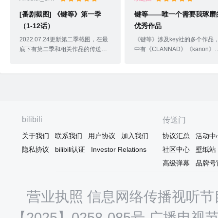
[番剧截图] 《键等》第一季
键等——唯一个需要我琢磨
（1-12话）
优秀作品
2022.07.24更新第二季截图，在最
《键等》涉及key社的多个作品
底下有第二季和相关作品的传送
中有《CLANNAD》《kanon》
2022.07.02更新用NCED重新截
《Little busters》《AIR》等多
图，之前有三张带了制作人员表的
秀作品。键等我并不是key社真
图已经替换了，新增加几张我觉得
粉。key社的作品只看过过
好看的ED卡ED卡这里实在没办
《Clannad》《星之梦》《夏洛
法，只有一张没水印，BD资源也只
特》《Angel Beats!》你了解ke
卖明信片，原图无论是画师还是官
几部作品无一例外，无论是
方都没放，就拿截图代替了
《Clannad》的古河渚，《夏洛
bilibili
传送门
2022.01.19更新8-12话截图，第一
特》的绪奈和有宇，还是《星之
关于我们
联系我们
用户协议
加入我们
协议汇总
活动中
季完结说明一下，第一季指的是1-
梦》的星野梦美，《Angel
12话，第二季是13-24话
Beats!》的立华奏都给我留下了
隐私协议
bilibili认证
Investor Relations
社区中心
壁纸站
2021.11.27这番贼特么乱来哈哈哈
其深刻的印象。《Clannad》古
高级弹幕
品牌号
哈哈哈哈哈，要素过多突然更新新
渚《Angel Beats!》立华奏《星
番截图也是诈个尸，省得有人又忘
梦》星野梦美
了我是番剧截
营业执照
信息网络传播视听节目
【2025】0258-085号
广播电视节