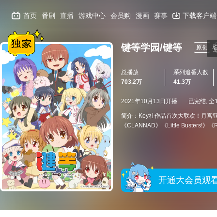
首页
番剧
直播
游戏中心
会员购
漫画
赛事
下载客户端
键等学园/键等
原创
总播放
系列追番人数
703.2万
41.3万
2021年10月13日开播
已完结, 全
简介：Key社作品首次大联欢！月宫亚
《CLANNAD》《Little Busters!》《R
开通大会员观