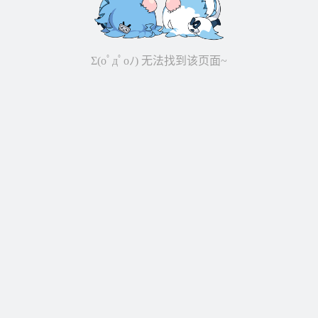
Σ(oﾟдﾟoﾉ) 无法找到该页面~