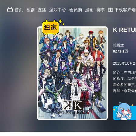
首页
番剧
直播
游戏中心
会员购
漫画
赛事
下载客户端
K RETU
总播放
8271.1万
2015年10月
简介：在与现
的秩序、暴走的
着众多的重责
再加上杀死先代