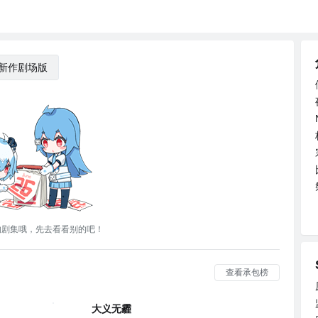
新作剧场版
的剧集哦，先去看看别的吧！
查看承包榜
大义无霾