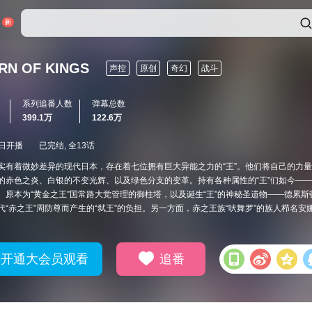
RN OF KINGS
声控
原创
奇幻
战斗
系列追番人数
弹幕总数
399.1万
122.6万
2日开播
已完结, 全13话
实有着微妙差异的现代日本，存在着七位拥有巨大异能之力的“王”。他们将自己的力
赤色之炎、白银的不变光辉、以及绿色分支的变革。持有各种属性的“王”们如今——率领青之
。原本为“黄金之王”国常路大觉管理的御柱塔，以及诞生“王”的神秘圣遗物——德累
“赤之王”周防尊而产生的“弑王”的负担。另一方面，赤之王族“吠舞罗”的族人栉名安娜，
开通大会员观看
追番