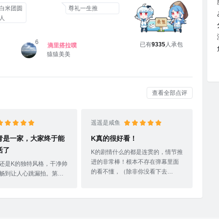
白米团圆
尊礼一生推
人
6
已有
9335
人承包
滴里搭拉噗
猿猿美美
查看全部点评
遥遥是咸鱼
青是一家，大家终于能
K真的很好看！
活了
K的剧情什么的都是连贯的，情节推
进的非常棒！根本不存在弹幕里面
还是K的独特风格，干净帅
的看不懂，（除非你没看下去
畅到让人心跳漏拍。第二
╮（﹀＿﹀）╭）人物也都塑造的
是Assembly X
很棒很饱满，就连前无色之王的形
down双仙品神曲配赤青相亲
象也塑造出来了(๑＞ڡ＜)虽然说内
，简直就是视听盛宴。那
容上会带点麦麸情节还有卖肉情
好啊，所有人都在，如同