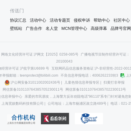
节，但是这不更加凸现出特色了
的对战，大家都很开心，
嘛！这部剧的特色！我最喜欢的主
内心地笑着。尊礼伏八云
传送门
要还是它的配乐，真的很棒，不像
常好嗑。室长和尊哥在有
一些热血番战斗番的配乐是那种非
的很相像，为了抑制力量
协议汇总
活动中心
活动专题页
侵权申诉
帮助中心
社区中心
常激昂的配乐，k的配乐是那种温柔
灭，他们都选择了牺牲自
壁纸站
广告合作
名人堂
MCN管理中心
高级弹幕
品牌号官网
轻快的调，配上炫酷的战斗，真的
石板被小白毁了，不然室
就像舞蹈，像老友间的小聚，看起
了掉剑。“虽然不知能坚持
来真的很幸福(！还有在剧场版里面
就让我飞奔到倒下的那一
安娜终于不再逃避变成赤之王的时
“不像你的作风啊，宗像。”
候，那个配乐，太绝了！啊啊啊
网络文化经营许可证 沪网文【2025】0258-085号
广播电视节目制作经营许可证：（
了安娜背后的尊哥，真的
他们
20100043
经营许可证 沪批字第U6699 号
互联网药品信息服务资格证 沪-非经营性-2022-001
报邮箱：teenprotect@bilibili.com
不良信息举报电话：4006262233转3
上
沪公网安备31011002002436号 |
儿童色情信息举报专区 |
扫黄打非举报
网信算备310110764385705230011号
网信算备310110764385702230013号
良信息举报中心
亲爱的市民朋友，上海警方反诈劝阻电话"96110"系专门针对避免
：上海宽娱数码科技有限公司 |
公司地址：上海市杨浦区政立路489号 |
电话：021-2