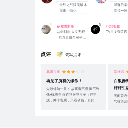
最终之战猿美破冰
温馨日常
甜蜜小情侣
幸福一家
4
5
萨摩喵斯基
忋邪归政
以剑制剑,大义无霾
TA并没有留言
~恭喜青组全员平安
7
v(･ω･)
Madorom
谢三年相伴，愿有
点评
去写点评
缘再见
北川八重
慕梓谣
再见了所有的续作！
白银赤
好好生
先献俳句一首： 故事看不懂 圈不到
钱HE糊弄 恨你狗拉狗汉子（纯主
画面音乐
观，并非客观，只看动画，真的爱
气唯美流
过。）好评都写在第一部了，现在
季一开头就
只剩下差评了，怎么会有人怀旧完
Show
写差评呢？这一定也是十年前的怒
战斗场面
气吧。我知道这是商业作品，就是
个时候真