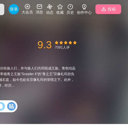
登录
投稿
大会员
消息
动态
收藏
历史
创作中心
9.3
7091人评
量分给族人们，并与族人们共同组成王族。青色结晶
王族“Scepter 4”的“青之王”宗像礼司担负
斯顿石盘，如今也处在宗像礼司的管辖之下。此外，
经历...