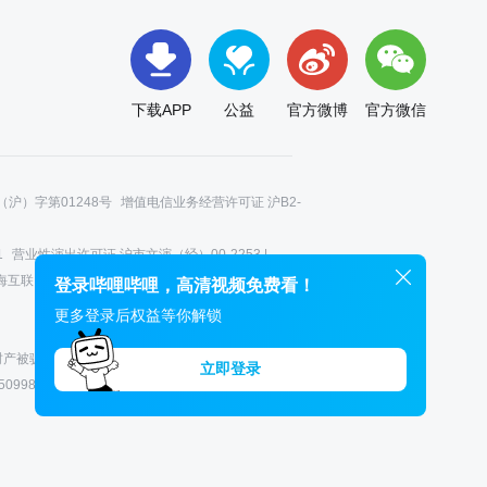
下载APP
公益
官方微博
官方微信
沪）字第01248号
增值电信业务经营许可证 沪B2-
1
营业性演出许可证 沪市文演（经）00-2253 |
海互联网举报中心 |
12345政务服务便民热线 |
登录哔哩哔哩，高清视频免费看！
更多登录后权益等你解锁
您财产被骗受损而设，请您一旦收到来电，立即接听。
立即登录
5099888