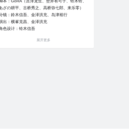
脚本：GoRA（宫泽龙生、壁井有可子、铃木铃、
あざの耕平、古桥秀之、高桥弥七郎、来乐零）
分镜：鈴木信吾、金泽洪充、岛津裕行
演出：横峯克昌、金泽洪充
角色设计：铃木信吾
系列构成：GoRA
展开更多
总作画监督：古田诚
美术监督：内藤健
道具设计：岸田隆宏
机械设计：大久保宏
色彩设计：齐藤友子
音乐：远藤干雄
音响监督：横田知加子
音响制作：GLOVISION
CGI监督：菊地贵纪
摄影监督：户泽雄一朗
编辑：丹彩子
动画制作：GoHands