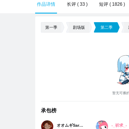
作品详情
长评 ( 33 )
短评 ( 1826 )
第一季
剧场版
第二季
暂无可播
承包榜
オオムギSaruka
-_祈求_-