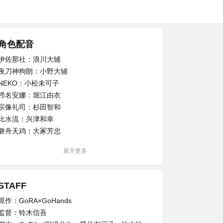
角色配音
伊佐那社：浪川大辅
夜刀神狗朗：小野大辅
NEKO：小松未可子
栉名安娜：堀江由衣
宗像礼司：杉田智和
比水流：兴津和幸
磐舟天鸡：大冢芳忠
草薙出云：樱井孝宏
展开更多
八田美咲：福山润
镰本力夫：中村悠一
STAFF
原作：GoRA×GoHands
监督：铃木信吾