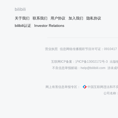
搞出来给对应群体看圈一波钱的，
起舞一般
但能稍微用心一点吗？据说当年暴
都在发自
bilibili
死我只能说声恭喜，第一部虽然卖
理黑白非
但卖的还算好入口且符合时代潮
些方面真
关于我们
联系我们
用户协议
加入我们
隐私协议
流，十年后我要还能看到曾经喜欢
不带来毁
bilibili认证
Investor Relations
的作品被续篇糟蹋都有登门问候父
己。幸好
母的冲动了。首先就是狗汉子你画
长避免不
的啥啊！！！那么穷所以想起用曾
到何时，
经的爆款产品来圈一波做出来的东
刻吧。”
西吗？把那么多优秀声优的努
营业执照
信息网络传播视听节目许可证：0910417
室长看到
好好哭，
互联网ICP备案：沪ICP备13002172号-3
出版物
不良信息举报邮箱：help@bilibili.com
涉未成年举
网上有害信息举报专区：
中国互联网违法和不
公司名称