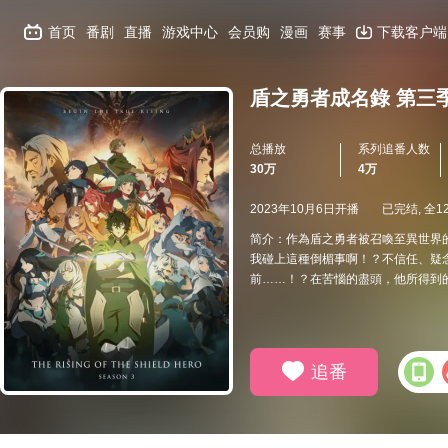
首页
番剧
直播
游戏中心
会员购
漫画
赛事
下载客户端
盾之勇者成名錄 第三
总播放
系列追番人数
30万
4万
2023年10月6日开播
已完结, 全1
简介：作為盾之勇者被召喚至異世界
我碰上這種倒楣事啊！？不信任、疑
前……！？在苦惱的盡頭，他所得到
追番