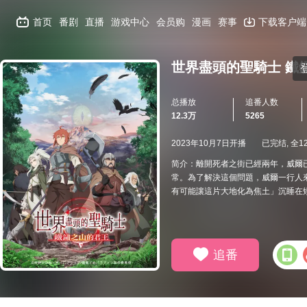
首页
番剧
直播
游戏中心
会员购
漫画
赛事
下载客户端
世界盡頭的聖騎士 鐵
总播放
追番人数
12.3万
5265
2023年10月7日开播
已完结, 全1
简介：離開死者之街已經兩年，威爾已
常。為了解決這個問題，威爾一行人
有可能讓這片大地化為焦土」沉睡在矮
追番