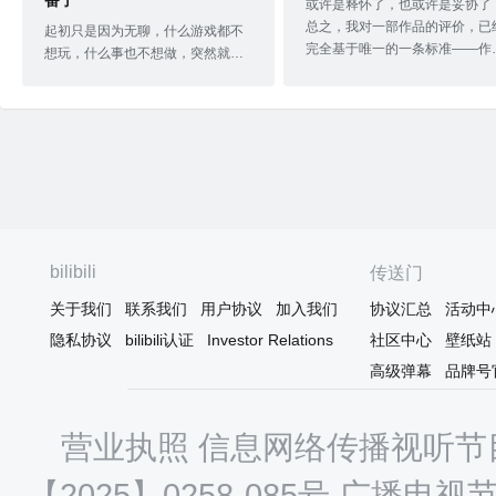
番了
或许是释怀了，也或许是妥协了
总之，我对一部作品的评价，已
起初只是因为无聊，什么游戏都不
完全基于唯一的一条标准——作
想玩，什么事也不想做，突然就想
究竟有没有服务好“我”这个观众
起来这个只在表情包里见过的少
然，这部作品完全符合我的期待
女，我一向是不喜欢被人安利什么
并令我收获了远超我预期的快乐
东西的，所以我就自己来看了。 看
所以它值得五星，也完全值得慕
到快一半的时候，突然想搭配着一
而来的人观看。近些年部分人对
些休闲游戏看番，就打开了星露
部作品的评价愈发趋向高深残化
谷，结果就是，有些场景错过了，
仿佛不上主流价值、不搞宏大叙
鱼也没钓到，番鱼两空哈哈（。 说
事、不谈人文时政的作品就天生
太多无益，我只说一句话，看这部
人一等，这显然是毫无根据且不
番的这段时间里，仿佛回到了美好
bilibili
实际的。正如没人想在百合番里
传送门
安静的过往时光，而回忆过去，也
男女关系性一样，对偏日常系的
就相当于再活了一遍。
关于我们
联系我们
用户协议
加入我们
协议汇总
活动中
爱作品就应将重点放在感情戏的
展和日常活动中角色展现出的魅
隐私协议
bilibili认证
Investor Relations
社区中心
壁纸站
力，也就是说，把角色写活，把
高级弹幕
品牌号
营业执照
信息网络传播视听节目
【2025】0258-085号
广播电视节