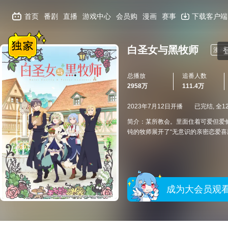
首页
番剧
直播
游戏中心
会员购
漫画
赛事
下载客户端
白圣女与黑牧师
漫画
总播放
追番人数
2958万
111.4万
2023年7月12日开播
已完结, 全1
简介：某所教会。里面住着可爱但爱
钝的牧师展开了“无意识的亲密恋爱喜
成为大会员观