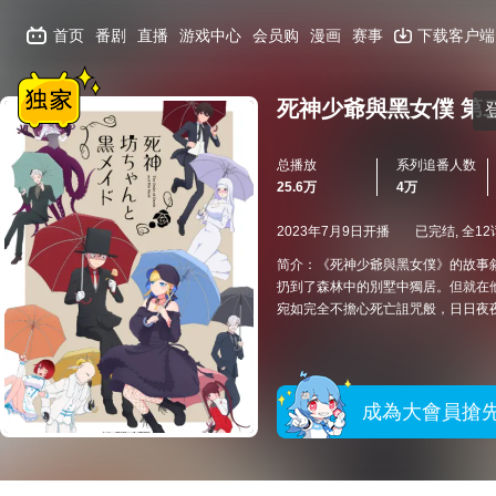
首页
番剧
直播
游戏中心
会员购
漫画
赛事
下载客户端
死神少爺與黑女僕 第
总播放
系列追番人数
25.6万
4万
2023年7月9日开播
已完结, 全12
简介：《死神少爺與黑女僕》的故事
扔到了森林中的別墅中獨居。但就在
宛如完全不擔心死亡詛咒般，日日夜
成為大會員搶