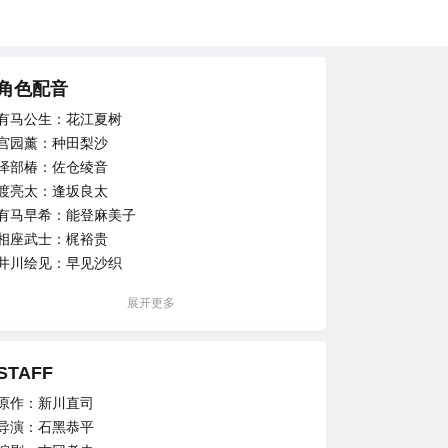
角色配音
有马公生：花江夏树
宫园薰：种田梨沙
泽部椿：佐仓绫音
渡亮太：逢坂良太
有马早希：能登麻美子
相座武士：梶裕贵
井川绘见：早见沙织
濑户纮子：园崎未惠
展开更多
STAFF
原作：新川直司
导演：石黑恭平