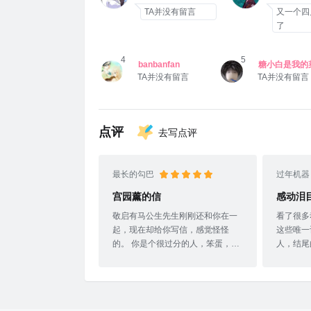
TA并没有留言
又一个四
了
4
5
banbanfan
糖小白是我的
TA并没有留言
TA并没有留言
7
梵卓先輩
TA并没有留言
点评
去写点评
最长的勾巴
过年机器
宫园薰的信
感动泪
敬启有马公生先生刚刚还和你在一
看了很多
起，现在却给你写信，感觉怪怪
这些唯一
的。 你是个很过分的人，笨蛋，榆
人，结尾
木脑袋，呆瓜。 我第一次见到你，
薰的信既
是在我5岁的时候，在当时我学钢琴
爱意表达
的教室举行的钢琴赛上。一个笨拙
舍，我真
的孩子上场了，他一屁股撞在椅子
是你的谎