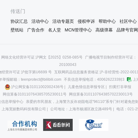
回来了，我多么期望那只是个谎言
啊！
传送门
协议汇总
活动中心
活动专题页
侵权申诉
帮助中心
社区中心
壁纸站
广告合作
名人堂
MCN管理中心
高级弹幕
品牌号官网
网络文化经营许可证 沪网文【2025】0258-085号
广播电视节目制作经营许可证：（
20100043
经营许可证 沪批字第U6699 号
互联网药品信息服务资格证 沪-非经营性-2022-001
报邮箱：teenprotect@bilibili.com
不良信息举报电话：4006262233转3
上
沪公网安备31011002002436号 |
儿童色情信息举报专区 |
扫黄打非举报
网信算备310110764385705230011号
网信算备310110764385702230013号
良信息举报中心
亲爱的市民朋友，上海警方反诈劝阻电话"96110"系专门针对避免
：上海宽娱数码科技有限公司 |
公司地址：上海市杨浦区政立路489号 |
电话：021-2