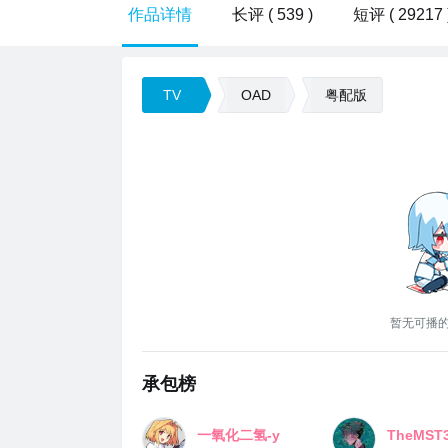
作品详情
长评 ( 539 )
短评 ( 29217 
TV
OAD
粤配版
暂无可播
承包榜
一氧化二氢-y
TheMST