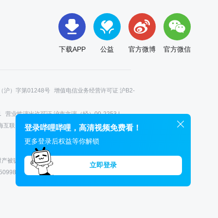
下载APP
公益
官方微博
官方微信
沪）字第01248号
增值电信业务经营许可证 沪B2-
1
营业性演出许可证 沪市文演（经）00-2253 |
海互联网举报中心 |
12345政务服务便民热线 |
登录哔哩哔哩，高清视频免费看！
更多登录后权益等你解锁
您财产被骗受损而设，请您一旦收到来电，立即接听。
立即登录
5099888