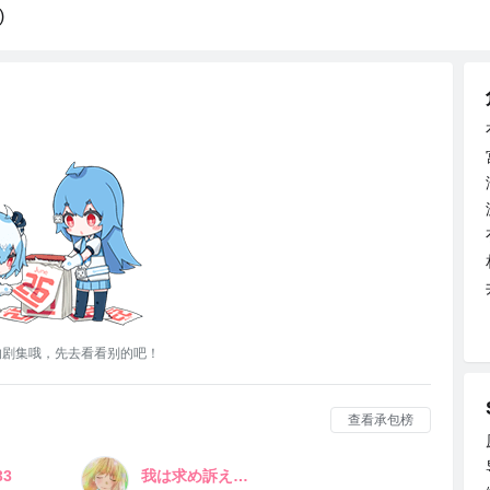
)
的剧集哦，先去看看别的吧！
查看承包榜
33
我は求め訴えたり