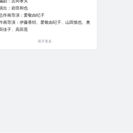
编剧：吉冈孝夫
演出：岩田和也
总作画导演：爱敬由纪子
作画导演：伊藤香织、爱敬由纪子、山田慎也、奥
田佳子、高田晃
动画制作：A-1 Pictures
展开更多