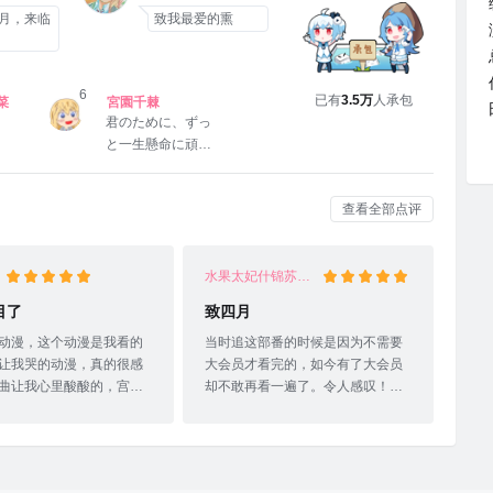
月，来临
致我最爱的熏
6
已有
3.5万
人承包
菜
宮園千棘
君のために、ずっ
と一生懸命に頑張
ってる
查看全部点评
水果太妃什锦苏心糖
目了
致四月
动漫，这个动漫是我看的
当时追这部番的时候是因为不需要
让我哭的动漫，真的很感
大会员才看完的，如今有了大会员
曲让我心里酸酸的，宫园
却不敢再看一遍了。令人感叹！越
表达了对公主（友人A）的
是长大越是难以应对炙热的、纯洁
和思念回忆与离别的不
的感情，或许这就是对青春的感受
的很喜欢这部动漫《四月
吧。我的青春不在了，就像四月是
言》
个谎言一样，青春就像薰一样不会