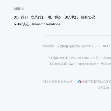
上，惹得台下观众忍俊不禁。但是
当他面对比他还要庞大的钢琴，弹
bilibili
奏出第一个音的时候，他便成了我
的憧憬。音色犹如24色调色板一般
关于我们
联系我们
用户协议
加入我们
隐私协议
色彩斑斓，旋律仿佛是在跳舞。坐
bilibili认证
Investor Relations
在我旁边的孩子忽然哭了起来，吓
了我一跳。然而即便如此，你却放
弃了钢琴，明明已经影响了别人的
人生。
营业执照
信息网络传播视听节目许可证：0910417
互联网ICP备案：沪ICP备13002172号-3
出版物
不良信息举报邮箱：help@bilibili.com
涉未成年举
网上有害信息举报专区：
中国互联网违法和不
公司名称