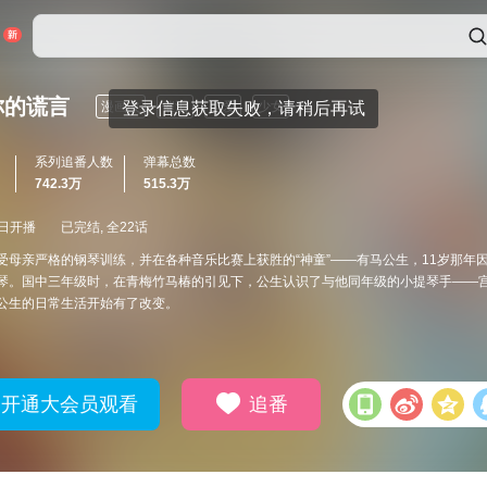
你的谎言
漫画改
登录信息获取失败，请稍后再试
催泪
恋爱
少女
系列追番人数
弹幕总数
742.3万
515.3万
9日开播
已完结, 全22话
受母亲严格的钢琴训练，并在各种音乐比赛上获胜的“神童”——有马公生，11岁那年
琴。国中三年级时，在青梅竹马椿的引见下，公生认识了与他同年级的小提琴手——
公生的日常生活开始有了改变。
开通大会员观看
追番