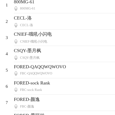
800MG-61
1
800MG-61
CECL-洛
2
CECL-洛
CNIEF-哦吼小闪电
3
CNIEF-哦吼小闪电
CSQY-墨月枫
4
CSQY-墨月枫
FORED-QAQQWQWOVO
5
FBC-QAQQWQWOVO
FORED-sock Rank
6
FBC-sock Rank
FORED-颜逸
7
FBC-颜逸