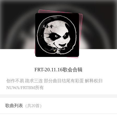
FRT-20.11.16歌会合辑
创作不易 跪求三连 部分曲目结尾有彩蛋 解释权归
NUWA/FRTBM所有
歌曲列表
（共
20
首）